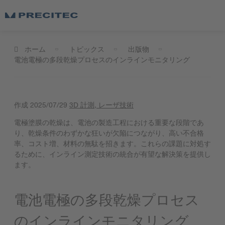
ホーム
トピックス
出版物
電池電極の多段乾燥プロセスのインラインモニタリング
作成
2025/07/29
3D 計測
, レーザ技術
電極塗膜の乾燥は、電池の製造工程における重要な段階であ
り、乾燥条件のわずかな狂いが欠陥につながり、高い不合格
率、コスト増、材料の無駄を招きます。これらの課題に対処す
るために、インライン測定技術の統合が有望な解決策を提供し
ます。
電池電極の多段乾燥プロセス
のインラインモニタリング