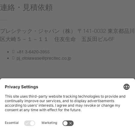
連絡・見積依頼
プレシテック・ジャパン（株） 〒141-0032 東京都品川
区大崎５－１－１１ 住友生命 五反田ビル6F
+81 3-6420-3955
pj_otoiawase@precitec.co.jp
連絡してください
サイト管理者情報
プライバシーポリシー