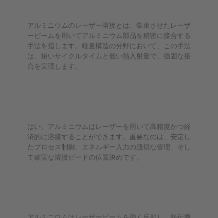
すか？
アルミニウムのレーザー溶接とは、集束させたレーザ
ービームを用いてアルミニウム部品を精密に接合する
手法を指します。軽量構造の分野において、この手法
は、短いサイクルタイムと低い熱入射量で、強固な接
合を実現します。
レーザーでアルミニウムを溶接できま
すか？
はい、アルミニウムはレーザーを用いて高精度かつ経
済的に溶接することができます。重要なのは、安定し
たプロセス制御、エネルギー入力の適切な管理、そし
て確実な溶接ビードの位置決めです。
アルミニウムのレーザー溶接が難しい
のはなぜですか？
アルミニウムはレーザービームを強く反射し、熱伝導