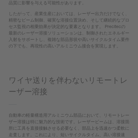
品質に影響を与える可能性があります。
したがって、産業生産においては、レーザー出力だけでなく、
精密なビーム制御、確実な溶接位置決め、そして継続的なプロ
セス監視の相乗効果が決定的な要素となります。 Precitecの
最新のレーザー溶接ソリューションは、制御されたエネルギー
入射をサポートし、複雑な部品形状や高いサイクルタイム要件
の下でも、再現性の高いアルミニウム接合を実現します。
ワイヤ送りを伴わないリモートレ
ーザー溶接
自動車の軽量構造用アルミニウム部品において、リモートレー
ザー溶接は特に魅力的な技術です。レーザービームは、溶接箇
所に工具を直接接触させる必要なく、部品上を迅速かつ柔軟に
走査します。これにより、短いサイクルタイム、高い溶接速