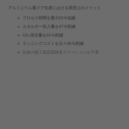
アルミニウム製ドア生産における実用上のメリット
プロセス時間を最大53％短縮
エネルギー投入量を47％削減
CO₂排出量を24％削減
ランニングコストを
最大
95％削減
別途の後工程品質検査ステーションが不要