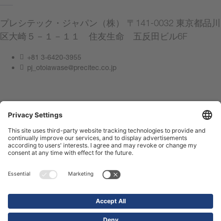
プレシテック・ジャパン（株） 〒141-0032 東京都品川
区大崎５－１－１１ 住友生命 五反田ビル6F
+81 3-6420-3955
pj_otoiawase@precitec.co.jp
連絡してください
サイト管理者情報
プライバシーポリシー
Compliance Center
利用規約
お問い合わせ