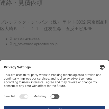
連絡・見積依頼
プレシテック・ジャパン（株） 〒141-0032 東京都品川
区大崎５－１－１１ 住友生命 五反田ビル6F
+81 3-6420-3955
pj_otoiawase@precitec.co.jp
連絡してください
サイト管理者情報
プライバシーポリシー
Compliance Center