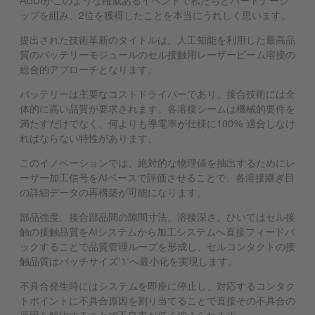
AUDIがこのような権威あるイベントで私たちとパートナーシ
ップを組み、2位を獲得したことを本当にうれしく思います。
提出された技術革新のタイトルは、人工知能を利用した最高品
質のバッテリーモジュールのセル接触用レーザービーム溶接の
総合的アプローチとなります。
バッテリーは主要なコストドライバーであり、接合技術には全
体的に高い品質が要求されます。各溶接シームは機械的要件を
満たすだけでなく、何よりも導電率が仕様に100% 適合しなけ
ればならない特性があります。
このイノベーションでは、絶対的な物理値を抽出するためにレ
ーザー加工信号をAIベースで評価させることで、各溶接継ぎ目
の詳細データの再構築が可能になります。
部品強度、接合部品間の隙間寸法、溶接深さ、ひいてはセル接
触の接触品質をAIシステムから加工システムへ直接フィードバ
ックすることで品質管理ループを形成し、セルコンタクトの接
触品質はバッチサイズ'1'へ最小化を実現します。
不具合発生時にはシステムを即座に停止し、対応するコンタク
トポイントに不具合原因を割り当てることで直接その不具合の