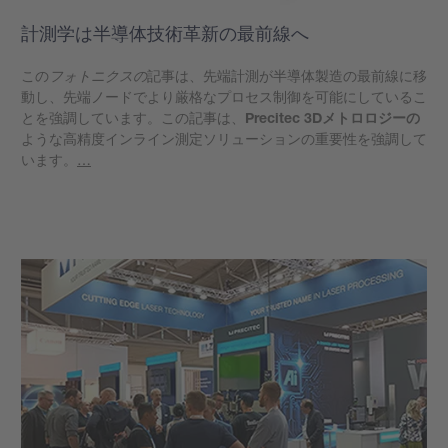
計測学は半導体技術革新の最前線へ
この
フォトニクスの
記事は、先端計測が半導体製造の最前線に移
動し、先端ノードでより厳格なプロセス制御を可能にしているこ
とを強調しています。この記事は、
Precitec 3Dメトロロジーの
ような高精度インライン測定ソリューションの重要性を強調して
います。
…
もっと見る