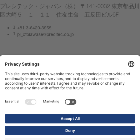
プレシテック・ジャパン（株） 〒141-0032 東京都品川
区大崎５－１－１１ 住友生命 五反田ビル6F
+81 3-6420-3955
pj_otoiawase@precitec.co.jp
連絡してください
サイト管理者情報
プライバシーポリシー
Compliance Center
利用規約
お問い合わせ
Shop