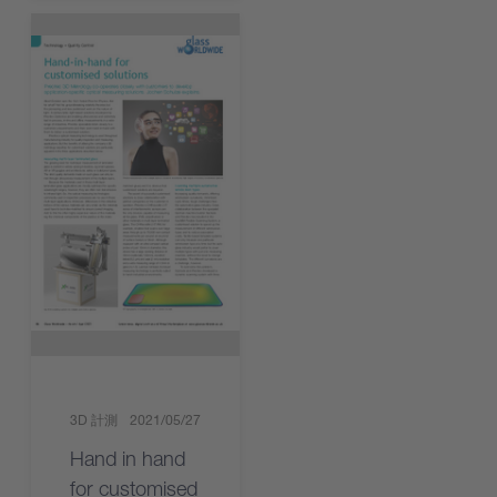
3D 計測
2021/05/27
Hand in hand
for customised