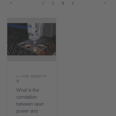
1
2
3
4
レーザ技
2023/01/17
術
What is the
correlation
between laser
power and