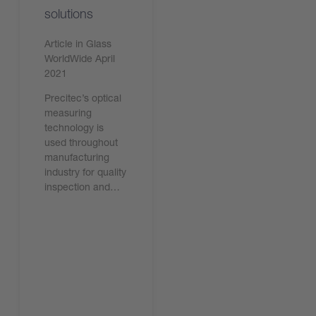
solutions
Article in Glass
WorldWide April
2021
Precitec’s optical
measuring
technology is
used throughout
manufacturing
industry for quality
inspection and…
今すぐ読む