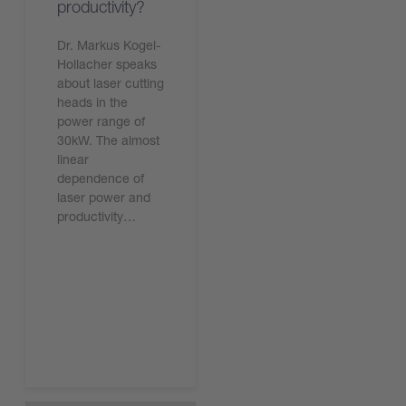
productivity?
Dr. Markus Kogel-
Hollacher speaks
about laser cutting
heads in the
power range of
30kW. The almost
linear
dependence of
laser power and
productivity…
今すぐ読む