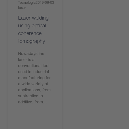
Tecnologia
2019/06/03
laser
Laser welding
using optical
coherence
tomography
Nowadays the
laser is a
conventional tool
used in industrial
manufacturing for
a wide variety of
applications, from
subtractive to
additive, from…
今すぐ読む