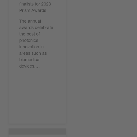
finalists for 2023
Prism Awards
The annual
awards celebrate
the best of
photonics
innovation in
areas such as
biomedical
devices,…
今すぐ読む