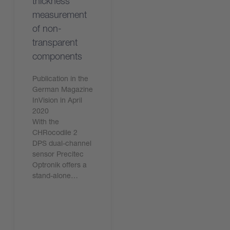
thickness
measurement
of non-
transparent
components
Publication in the
German Magazine
InVision in April
2020
With the
CHRocodile 2
DPS dual-channel
sensor Precitec
Optronik offers a
stand-alone…
今すぐ読む