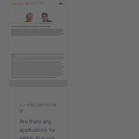
レーザ技
2021/12/16
術
Are there any
applications for
which AI is not