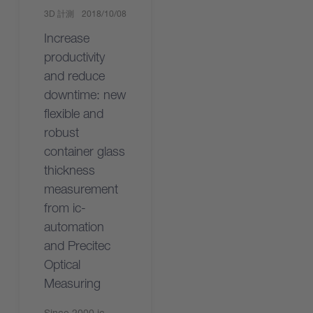
3D 計測
2018/10/08
Increase
productivity
and reduce
downtime: new
flexible and
robust
container glass
thickness
measurement
from ic-
automation
and Precitec
Optical
Measuring
Since 2000 ic-