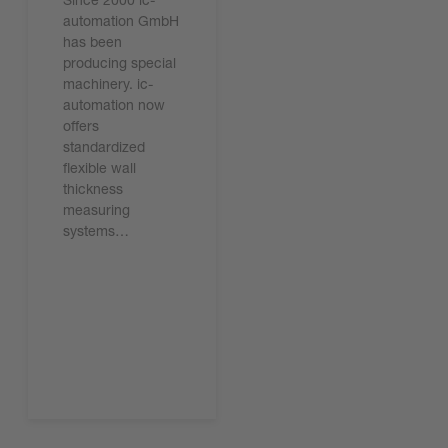
automation GmbH
has been
producing special
machinery. ic-
automation now
offers
standardized
flexible wall
thickness
measuring
systems…
今すぐ読む