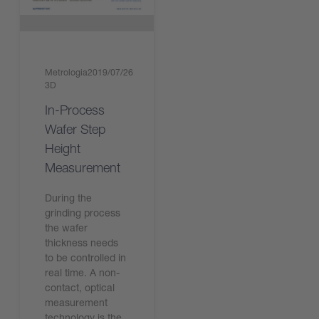
Metrologia
2019/07/26
3D
In-Process
Wafer Step
Height
Measurement
During the
grinding process
the wafer
thickness needs
to be controlled in
real time. A non-
contact, optical
measurement
technology is the