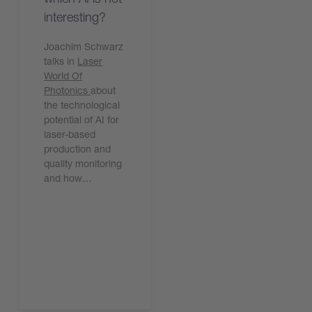
interesting?
Joachim Schwarz
talks in
Laser
World Of
Photonics
about
the technological
potential of AI for
laser-based
production and
quality monitoring
and how…
今すぐ読む