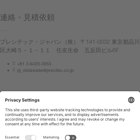
連絡・見積依頼
プレシテック・ジャパン（株） 〒141-0032 東京都品川
区大崎５－１－１１ 住友生命 五反田ビル6F
+81 3-6420-3955
pj_otoiawase@precitec.co.jp
連絡してください
サイト管理者情報