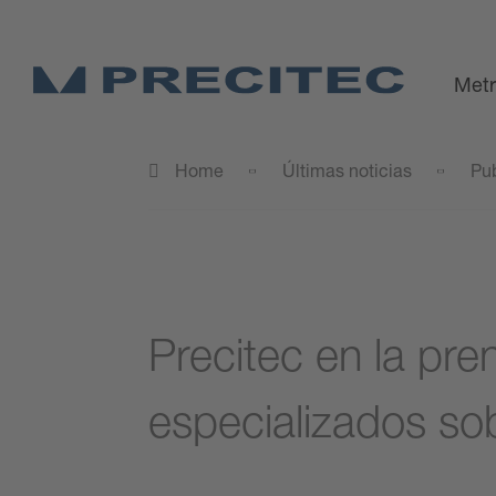
Metr
Home
Últimas noticias
Pu
Precitec en la pre
especializados so