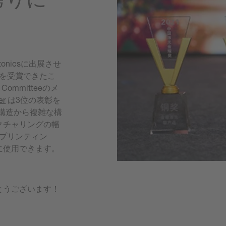
otonicsに出展させ
賞を受賞できたこ
Committeeのメ
er
は3位の表彰を
リー構造から複雑な構
クチャリングの幅
Dプリンティン
に使用できます。
とうございます！