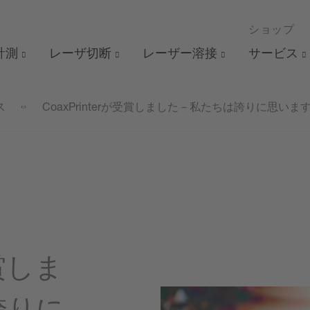
ショップ
 計測
レーザ切断
レーザー溶接
サービス
ス
CoaxPrinterが受賞しました－私たちは誇りに思いま
受賞しま
誇りに