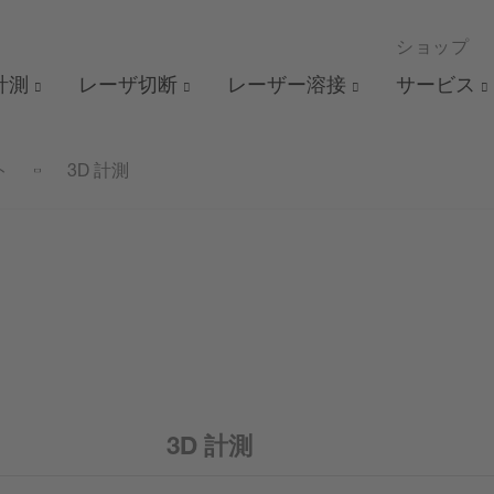
ショップ
 計測
レーザ切断
レーザー溶接
サービス
ト
3D 計測
3D 計測