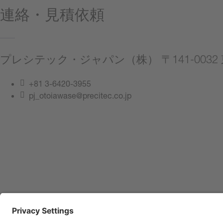
連絡・見積依頼
プレシテック・ジャパン（株） 〒141-00
+81 3-6420-3955
pj_otoiawase@precitec.co.jp
連絡してください
サイト管理者情報
プライバシーポリシー