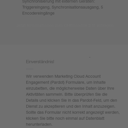
Synchronisierung mit externen Geräten:
Triggereingang, Synchronisationsausgang, 5
Encodereingänge
Jetzt Informationen zum CHRocodile 2 IT anfragen
Zum Laden des Formulars benötigen wir Ihr
Einverständnis!
Wir verwenden Marketing Cloud Account
Engagement (Pardot) Formulare, um Inhalte
einzubetten, die möglicherweise Daten über Ihre
Aktivitäten sammeln. Bitte überprüfen Sie die
Details und klicken Sie in das Pardot-Feld, um den
Dienst zu akzeptieren und den Inhalt anzuzeigen.
Sollte das Formular nicht korrekt angezeigt werden,
klicken Sie bitte noch einmal auf Datenblatt
herunterladen.