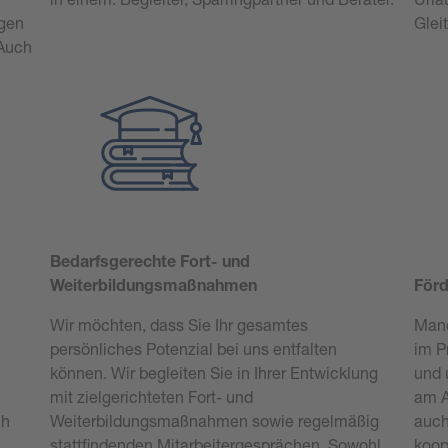
ngen
Glei
 Auch
Bedarfsgerechte Fort- und
Weiterbildungsmaßnahmen
För
Wir möchten, dass Sie Ihr gesamtes
Manc
persönliches Potenzial bei uns entfalten
im P
können. Wir begleiten Sie in Ihrer Entwicklung
und 
mit zielgerichteten Fort- und
am A
ch
Weiterbildungsmaßnahmen sowie regelmäßig
auch
stattfindenden Mitarbeitergesprächen. Sowohl
koop