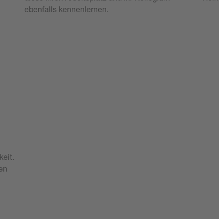
ebenfalls kennenlernen.
keit.
gen