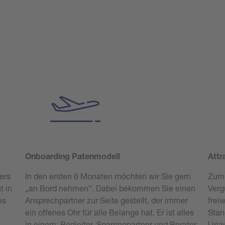
Onboarding Patenmodell
Attr
ers
In den ersten 6 Monaten möchten wir Sie gern
Zum 
t in
„an Bord nehmen“. Dabei bekommen Sie einen
Verg
es
Ansprechpartner zur Seite gestellt, der immer
frei
ein offenes Ohr für alle Belange hat. Er ist alles
Stan
n
in einem: Begleiter, Sparringpartner und Berater.
Urla