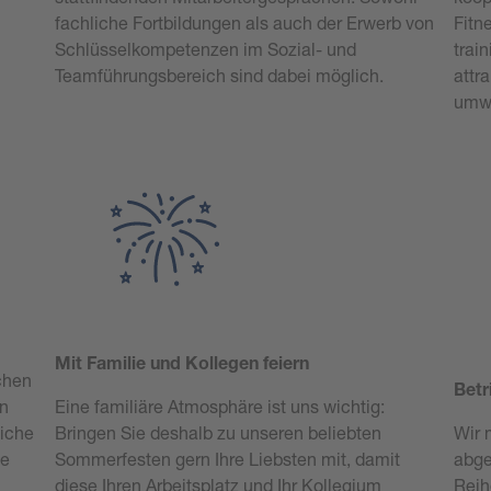
fachliche Fortbildungen als auch der Erwerb von
Fitn
Schlüsselkompetenzen im Sozial- und
trai
Teamführungsbereich sind dabei möglich.
attr
umwe
Mit Familie und Kollegen feiern
chen
Betr
en
Eine familiäre Atmosphäre ist uns wichtig:
liche
Bringen Sie deshalb zu unseren beliebten
Wir 
ie
Sommerfesten gern Ihre Liebsten mit, damit
abge
diese Ihren Arbeitsplatz und Ihr Kollegium
Reih