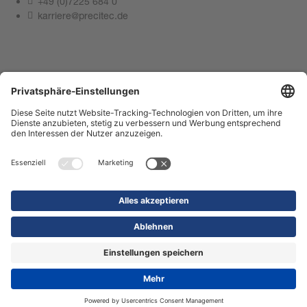
+49 (0)7225 684 0
karriere@precitec.de
Kontakt aufnehmen
Impressum
Datenschutz
Compliance Center
Nutzungsbedingungen
Kontakt
Shop
© 2026 Precitec GmbH & Co. KG