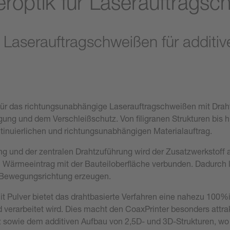
eroptik für Laserauftragsc
aserauftragschweißen für additive
für das richtungsunabhängige Laserauftragschweißen mit Draht 
gung und dem Verschleißschutz. Von filigranen Strukturen bis
tinuierlichen und richtungsunabhängigen Materialauftrag.
ung und der zentralen Drahtzuführung wird der Zusatzwerkstof
Wärmeeintrag mit der Bauteiloberfläche verbunden. Dadurch l
r Bewegungsrichtung erzeugen.
t Pulver bietet das drahtbasierte Verfahren eine nahezu 100%
d verarbeitet wird. Dies macht den CoaxPrinter besonders att
sowie dem additiven Aufbau von 2,5D- und 3D-Strukturen, wo 