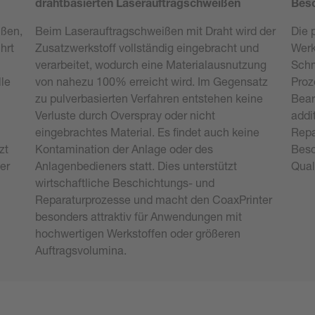
drahtbasierten Laserauftragschweißen
Bes
ißen,
Beim Laserauftragschweißen mit Draht wird der
Die 
hrt
Zusatzwerkstoff vollständig eingebracht und
Werk
verarbeitet, wodurch eine Materialausnutzung
Schm
lle
von nahezu 100% erreicht wird. Im Gegensatz
Proz
zu pulverbasierten Verfahren entstehen keine
Bear
Verluste durch Overspray oder nicht
addi
eingebrachtes Material. Es findet auch keine
Repa
zt
Kontamination der Anlage oder des
Besc
er
Anlagenbedieners statt. Dies unterstützt
Qual
wirtschaftliche Beschichtungs- und
Reparaturprozesse und macht den CoaxPrinter
besonders attraktiv für Anwendungen mit
hochwertigen Werkstoffen oder größeren
Auftragsvolumina.