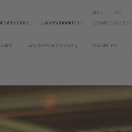
Shop
Blog
esstechnik
Laserschneiden
Laserschweißen
odukte
Additive Manufacturing
CoaxPrinter