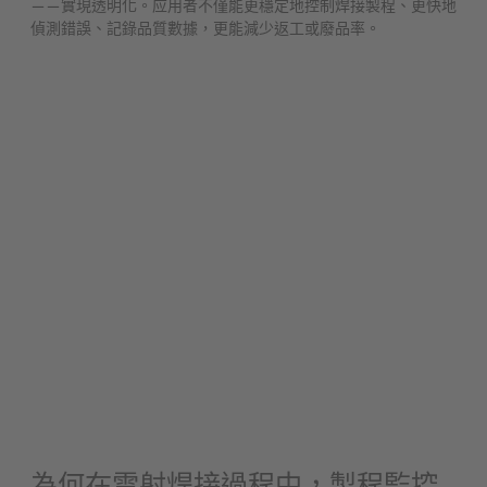
——實現透明化。应用者不僅能更穩定地控制焊接製程、更快地
偵測錯誤、記錄品質數據，更能減少返工或廢品率。
為何在雷射焊接過程中，製程監控