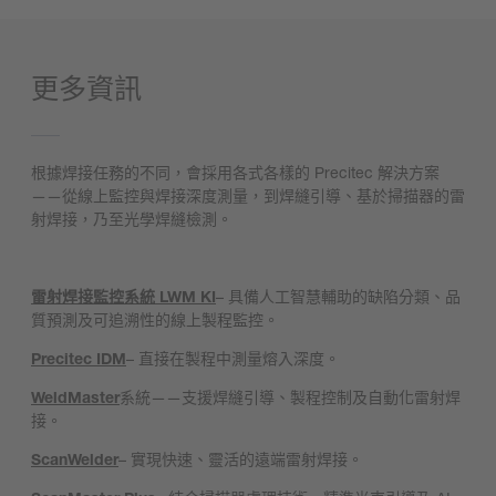
更多資訊
根據焊接任務的不同，會採用各式各樣的 Precitec 解決方案
——從線上監控與焊接深度測量，到焊縫引導、基於掃描器的雷
射焊接，乃至光學焊縫檢測。
雷射焊接監控系統 LWM KI
– 具備人工智慧輔助的缺陷分類、品
質預測及可追溯性的線上製程監控。
Precitec IDM
– 直接在製程中測量熔入深度。
WeldMaster
系統——支援焊縫引導、製程控制及自動化雷射焊
接。
ScanWelder
– 實現快速、靈活的遠端雷射焊接。