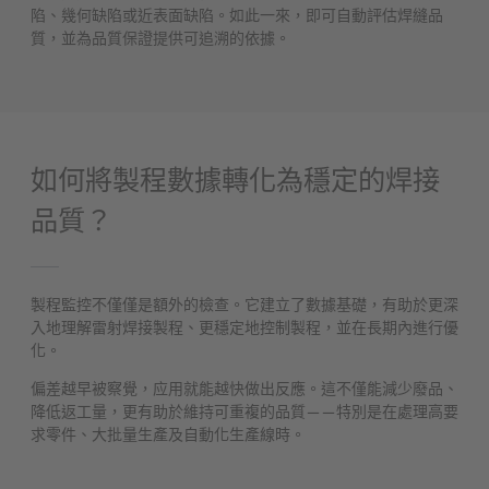
陷、幾何缺陷或近表面缺陷。如此一來，即可自動評估焊縫品
質，並為品質保證提供可追溯的依據。
如何將製程數據轉化為穩定的焊接
品質？
製程監控不僅僅是額外的檢查。它建立了數據基礎，有助於更深
入地理解雷射焊接製程、更穩定地控制製程，並在長期內進行優
化。
偏差越早被察覺，应用就能越快做出反應。這不僅能減少廢品、
降低返工量，更有助於維持可重複的品質——特別是在處理高要
求零件、大批量生產及自動化生產線時。