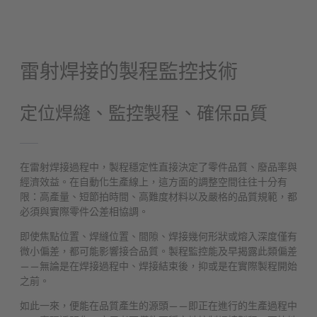
雷射焊接的製程監控技術
定位焊縫、監控製程、確保品質
在雷射焊接過程中，製程穩定性直接決定了零件品質、廢品率與
經濟效益。在自動化生產線上，這方面的調整空間往往十分有
限：高產量、短節拍時間、高難度材料以及嚴格的品質規範，都
必須與實際零件公差相協調。
即使焦點位置、焊縫位置、間隙、焊接幾何形狀或熔入深度僅有
微小偏差，都可能影響接合品質。製程監控能及早揭露此類偏差
——無論是在焊接過程中、焊接結束後，抑或是在實際製程開始
之前。
如此一來，便能在品質產生的源頭——即正在進行的生產過程中