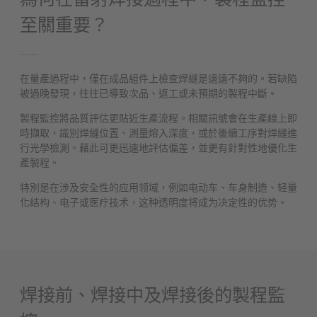
至關重要？
在量產過程中，僅在成品組件上檢查焊縫是遠遠不夠的。若缺陷
被過晚發現，往往已導致次品、返工或未預期的製程中斷。
製程監控將品質評估更貼近生產流程。相關訊號會在生產線上即
時擷取，識別焊縫位置、測量熔入深度，或於後續工序對焊縫進
行光學檢測。藉此可更迅速地評估偏差，並更有針對性地優化生
產製程。
特別是在涉及安全性的应用领域，例如电动车、车身制造、轻量
化结构、电子或医疗技术，这种透明度将成为决定性的优势。
焊接前、焊接中及焊接後的製程監