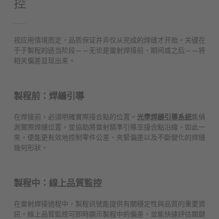
控
视应用情境而定，品质保证并非仅从完成的焊缝才开始。关键在
于于製程的适当阶段——无论是雷射焊接前、期间或之后——将
相关偏差显现出来。
製程前：焊縫引導
在焊接前，必須明確實際接合點的位置。
光學焊縫引導系統
能偵
測實際焊縫位置，並協助將雷射精準引導至接合點沿線。如此一
來，便能更有效地控制零件公差、夾緊偏差以及不斷變化的焊縫
幾何形狀。
製程中：線上品質監控
在雷射焊接過程中，製程訊號能提供有關穩定性與品質的重要資
訊。線上品質監控可即時顯示製程中的偏差，並能快速評估關鍵