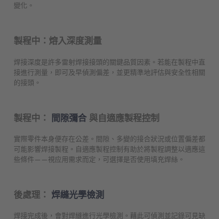
變化。
製程中：熔入深度測量
焊接深度是許多雷射焊接接頭的關鍵品質因素。若能在製程中直
接進行測量，即可及早偵測偏差，並更精準地評估與安全性相關
的接頭。
製程中：
間隙彌合
與自適應製程控制
實際零件本身便存在公差。間隙、多變的接合狀況或位置偏差都
可能影響焊接製程。自適應製程控制有助於將製程調整以適應這
些條件——視应用需求而定，可選擇是否使用填充焊絲。
後處理：
焊縫光學檢測
焊接完成後，會對焊縫進行光學檢測。藉此可偵測並記錄可見缺