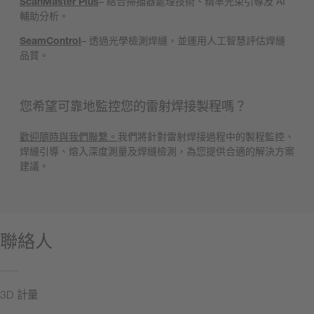
ScanMaster Plus
– 結合掃描器處理技術、精準光束引導及 AI
輔助分析。
SeamControl
– 透過光學檢測焊縫，並運用人工智慧評估焊縫
品質。
您希望可靠地監控您的雷射焊接製程嗎？
歡迎隨時與我們聯繫。
我們將針對雷射焊接過程中的製程監控、
焊縫引導、熔入深度測量及焊縫檢測，為您提供合適的解決方案
建議。
聯絡人
3D 計量