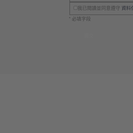
我已閱讀並同意遵守
資料
* 必填字段
提交