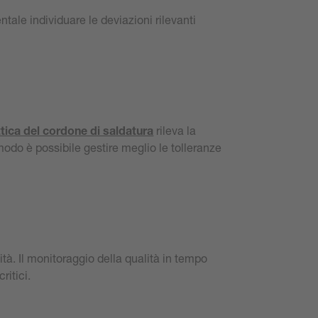
ntale individuare le deviazioni rilevanti
tica del cordone di saldatura
rileva la
modo è possibile gestire meglio le tolleranze
lità. Il monitoraggio della qualità in tempo
ritici.