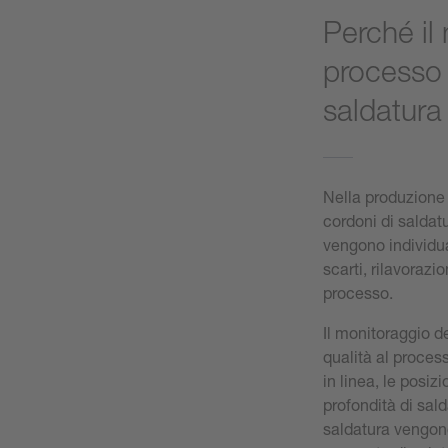
Perché il
processo 
saldatura
Nella produzione i
cordoni di saldatu
vengono individuat
scarti, rilavorazio
processo.
Il monitoraggio d
qualità al process
in linea, le posiz
profondità di sal
saldatura vengono