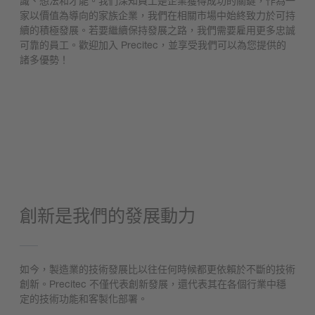
識、想法和才能。我們深知員工是企業獲得成功的關鍵，作為一
家以價值為導向的家族企業，我們在相關市場中始終致力於可持
續的積極發展。若要繼續保持發展之路，我們需要雇用更多忠誠
可靠的員工。歡迎加入 Precitec，並享受我們可以為您提供的
諸多優勢！
進入招聘網頁
創新是我們的發展動力
如今，製造業的技術發展比以往任何時候都更依賴於不斷的技術
創新。Precitec 不僅代表創新發展，還代表其在各個行業中穩
定的技術功能和客製化部署。