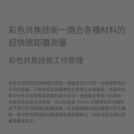
彩色共焦技術一適合各種材料的
超快速距離測量
彩色共焦技術工作原理
多色光源照亮待測物體的表面。根據波長的不同，光線將聚焦在
不同的距離，只有很窄波長範圍的光聚焦在待測表面，其餘的光
集中分佈在這個焦點周圍的更大區域。透過確定聚焦光的波長，
並將其反射回光學系統，可以在高達 70 kHz 的頻率和奈米解析
度下執行非常精確的距離測量。在測量範圍內對距離進行彩色編
碼，將光學探頭透過光纜連線到感測器單元，由此決定光譜的測
量範圍或焦深。