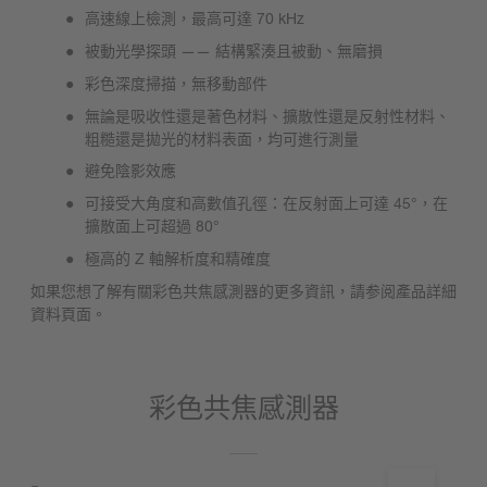
高速線上檢測，最高可達 70 kHz
被動光學探頭 —— 結構緊湊且被動、無磨損
彩色深度掃描，無移動部件
無論是吸收性還是著色材料、擴散性還是反射性材料、
粗糙還是拋光的材料表面，均可進行測量
避免陰影效應
可接受大角度和高數值孔徑：在反射面上可達 45°，在
擴散面上可超過 80°
極高的 Z 軸解析度和精確度
如果您想了解有關彩色共焦感測器的更多資訊，請参阅產品詳細
資料頁面。
彩色共焦感測器