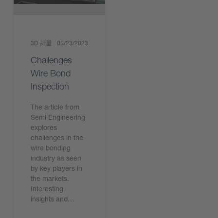
3D 計量
05/23/2023
Challenges
Wire Bond
Inspection
The article from
Semi Engineering
explores
challenges in the
wire bonding
industry as seen
by key players in
the markets.
Interesting
insights and…