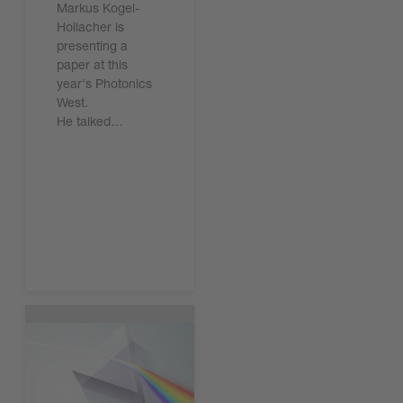
Markus Kogel-
Hollacher is
presenting a
paper at this
year's Photonics
West.
He talked…
現在下載