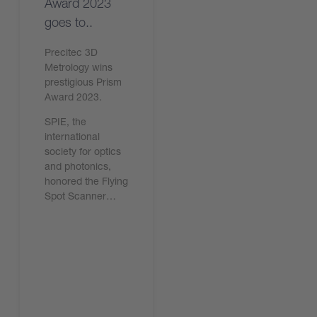
Award 2023
goes to..
Precitec 3D
Metrology wins
prestigious Prism
Award 2023.
SPIE, the
international
society for optics
and photonics,
honored the Flying
Spot Scanner…
現在下載