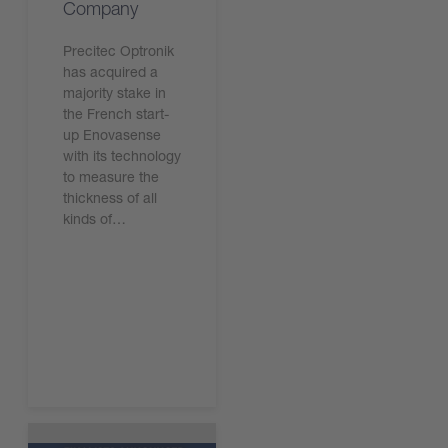
Company
Precitec Optronik
has acquired a
majority stake in
the French start-
up Enovasense
with its technology
to measure the
thickness of all
kinds of…
現在下載