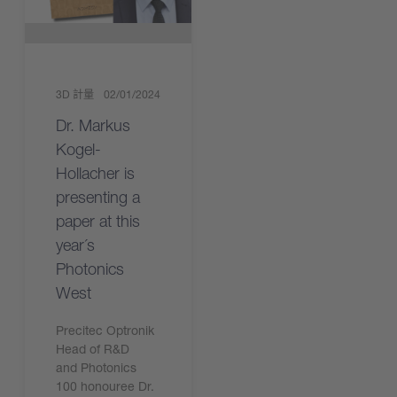
3D 計量
02/01/2024
Dr. Markus
Kogel-
Hollacher is
presenting a
paper at this
year´s
Photonics
West
Precitec Optronik
Head of R&D
and Photonics
100 honouree Dr.