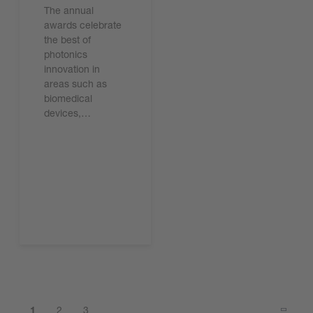
The annual
awards celebrate
the best of
photonics
innovation in
areas such as
biomedical
devices,…
現在下載
1
2
3