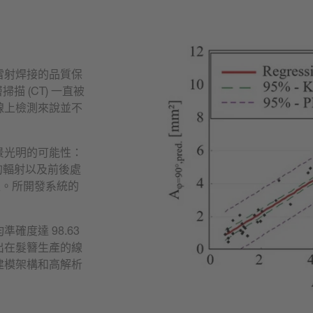
雷射焊接的品質保
 (CT) 一直被
線上檢測來說並不
景光明的可能性：
的輻射以及前後處
關性。所開發系統的
確度達 98.63
出在髮簪生產的線
建模架構和高解析