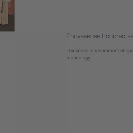
Enovasense honored as 
Thickness measurement of opaq
technology.
學到更多