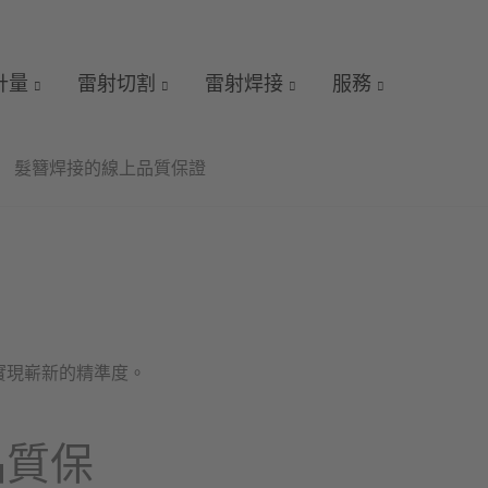
 計量
雷射切割
雷射焊接
服務
髮簪焊接的線上品質保證
實現嶄新的精準度。
品質保