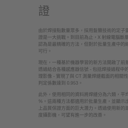
證
由於焊接點數量眾多，採用髮簪技術的定子
證是一大挑戰。到目前為止，X 射線電腦斷層掃描
認為是最精確的方法，但對於批量生產中的
可行。
現在，一種基於機器學習的新方法開啟了前
透過結合各種感應器信號 - 包括焊接過程中
理影像 - 實現了與 CT 測量焊縫截面的相
判定係數達到 0.953。
此外，使用相同的資料將焊縫分為六類，平均準
%。這兩種方法都適用於批量生產，並顯示
上品質保證方面的巨大潛力。透過使用新的
度攝影機，可望有進一步的改善。