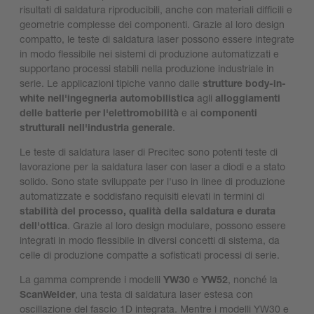
risultati di saldatura riproducibili, anche con materiali difficili e
geometrie complesse dei componenti. Grazie al loro design
compatto, le teste di saldatura laser possono essere integrate
in modo flessibile nei sistemi di produzione automatizzati e
supportano processi stabili nella produzione industriale in
serie. Le applicazioni tipiche vanno dalle
strutture body-in-
white nell'ingegneria automobilistica
agli
alloggiamenti
delle batterie per l'elettromobilità
e ai
componenti
strutturali nell'industria generale
.
Le teste di saldatura laser di Precitec sono potenti teste di
lavorazione per la saldatura laser con laser a diodi e a stato
solido. Sono state sviluppate per l'uso in linee di produzione
automatizzate e soddisfano requisiti elevati in termini di
stabilità del processo, qualità della saldatura e durata
dell'ottica
. Grazie al loro design modulare, possono essere
integrati in modo flessibile in diversi concetti di sistema, da
celle di produzione compatte a sofisticati processi di serie.
La gamma comprende i modelli
YW30
e
YW52
, nonché la
ScanWelder
, una testa di saldatura laser estesa con
oscillazione del fascio 1D integrata. Mentre i modelli YW30 e