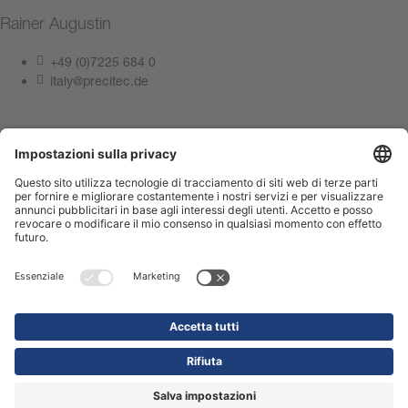
Rainer Augustin
+49 (0)7225 684 0
italy@precitec.de
Contattateci ora
Informazioni Legali
Privacy Policy
Compliance Center
Terms of Use
Contattateci
Shop