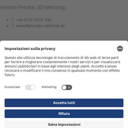
Vertrieb Precitec 3D Metrology
+49 6102 3676 100
sales@precitec-optronik.de
Contattateci ora
Informazioni Legali
Privacy Policy
Compliance Center
Terms of Use
Contattateci
Shop