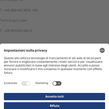
+49 (0)6102 3676 100
Tecnologia Laser
+49 (0)7225 684 0
Contattateci ora
Informazioni Legali
Privacy Policy
Compliance Center
Terms of Use
Contattateci