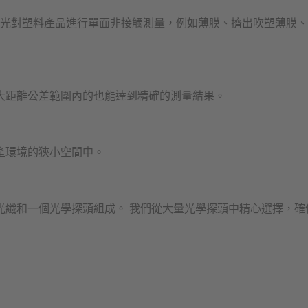
測器利用紅外光對塑料產品進行單面非接觸測量，例如薄膜、擠出吹塑薄膜
大距離公差範圍內的也能達到精確的測量結果。
產環境的狹小空間中。
光纖和一個光學探頭組成。 我們從大量光學探頭中精心選擇，確