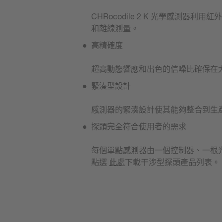
CHRocodile 2 K 光學感
和離線測量。
高精確度
超高動態響應和出色的信噪比確保在
緊湊型設計
感測器的緊湊設計使其能夠整合到生
探頭完全符合使用者的需求
每個單點感測器由一個控制器、一根
點選
此處
下載干涉型探頭產品列表。