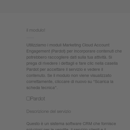
Abbiamo bisogno del tuo consenso per caricare
il modulo!
Utilizziamo i moduli Marketing Cloud Account
Engagement (Pardot) per incorporare contenuti che
potrebbero raccogliere dati sulla tua attività. Si
prega di rivedere i dettagli e fare clic nella casella
Pardot per accettare il servizio e vedere il
contenuto. Se il modulo non viene visualizzato
correttamente, cliccare di nuovo su “Scarica la
scheda tecnica”.
Pardot
Descrizione del servizio
Questo è un sistema software CRM che fornisce
soluzioni per le vendite, il servizio clienti e il