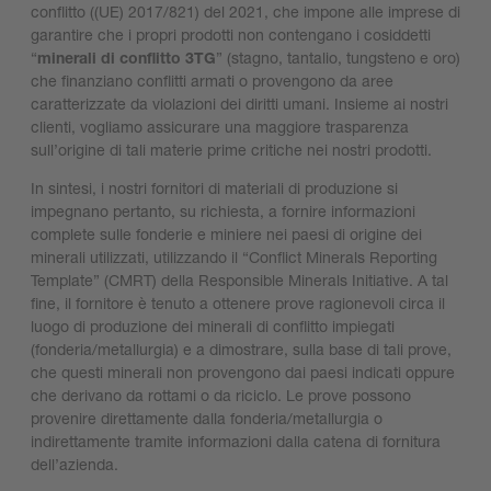
conflitto ((UE) 2017/821) del 2021, che impone alle imprese di
garantire che i propri prodotti non contengano i cosiddetti
“
minerali di conflitto 3TG
” (stagno, tantalio, tungsteno e oro)
che finanziano conflitti armati o provengono da aree
caratterizzate da violazioni dei diritti umani. Insieme ai nostri
clienti, vogliamo assicurare una maggiore trasparenza
sull’origine di tali materie prime critiche nei nostri prodotti.
In sintesi, i nostri fornitori di materiali di produzione si
impegnano pertanto, su richiesta, a fornire informazioni
complete sulle fonderie e miniere nei paesi di origine dei
minerali utilizzati, utilizzando il “Conflict Minerals Reporting
Template” (CMRT) della Responsible Minerals Initiative. A tal
fine, il fornitore è tenuto a ottenere prove ragionevoli circa il
luogo di produzione dei minerali di conflitto impiegati
(fonderia/metallurgia) e a dimostrare, sulla base di tali prove,
che questi minerali non provengono dai paesi indicati oppure
che derivano da rottami o da riciclo. Le prove possono
provenire direttamente dalla fonderia/metallurgia o
indirettamente tramite informazioni dalla catena di fornitura
dell’azienda.