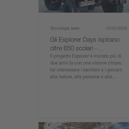
Tecnologia laser
12/02/2025
Gli Explorer Days ispirano
oltre 650 scolari -
EXPLORIMOG va in tour nel
Il progetto Explorer è iniziato più di
due anni fa con una visione chiara:
2026
far interessare i bambini e i giovani
alla natura, alle persone e alla…
Leggi l'articolo