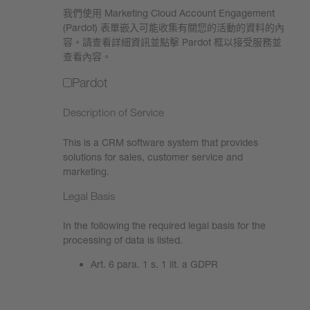
我們使用 Marketing Cloud Account Engagement
(Pardot) 表單嵌入可能收集有關您的活動的資料的內
容。請查看詳細資訊並點擊 Pardot 框以接受服務並
查看內容。
Pardot
Description of Service
This is a CRM software system that provides
solutions for sales, customer service and
marketing.
Legal Basis
In the following the required legal basis for the
processing of data is listed.
Art. 6 para. 1 s. 1 lit. a GDPR