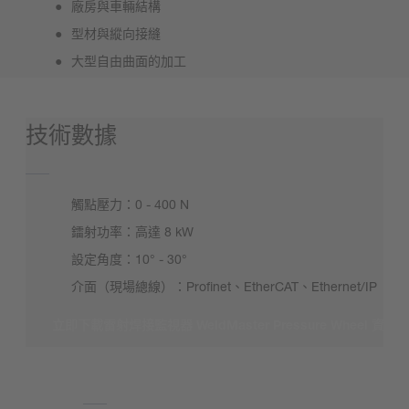
廠房與車輛結構
型材與縱向接縫
大型自由曲面的加工
技術數據
觸點壓力：0 - 400 N
鐳射功率：高達 8 kW
設定角度：10° - 30°
介面（現場總線）：Profinet、EtherCAT、Ethernet/IP
立即下載雷射焊接監視器 WeldMaster Pressure Wheel 資料
我們需要您的同意才能加載表格！