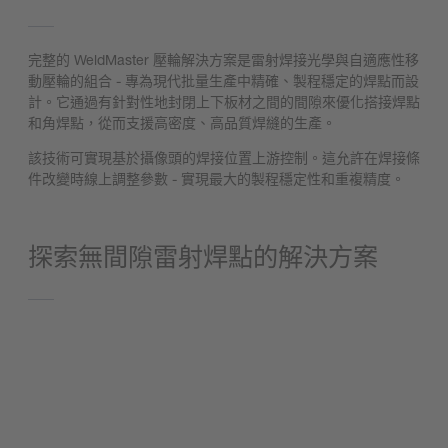
完整的 WeldMaster 壓輪解決方案是雷射焊接光學與自適應性移
動壓輪的組合 - 專為現代批量生產中精確、製程穩定的焊點而設
計。它通過有針對性地封閉上下板材之間的間隙來優化搭接焊點
和角焊點，從而支援高密度、高品質焊縫的生產。
該技術可實現基於攝像頭的焊接位置上游控制。這允許在焊接條
件改變時線上調整參數 - 實現最大的製程穩定性和重複精度。
探索無間隙雷射焊點的解決方案