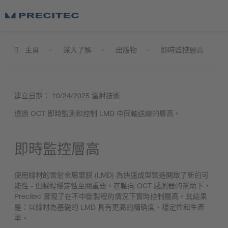
主頁
深入了解
出版物
即時監控層高
建立日期：
10/24/2025
雷射技術
透過 OCT 即時監測和控制 LMD 中同軸送線的層高。
即時監控層高
使用線材的雷射金屬鍍膜 (LMD) 為快速成型製造開啟了新的可
能性 - 但製程穩定性至關重要。在軸向 OCT 感測器的幫助下，
Precitec 實現了在不中斷製程的情況下實時控制層高。其結果
是：以線材為基礎的 LMD 具有更高的精确度、穩定性和生產
率。