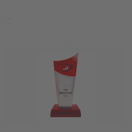
…
學到更多