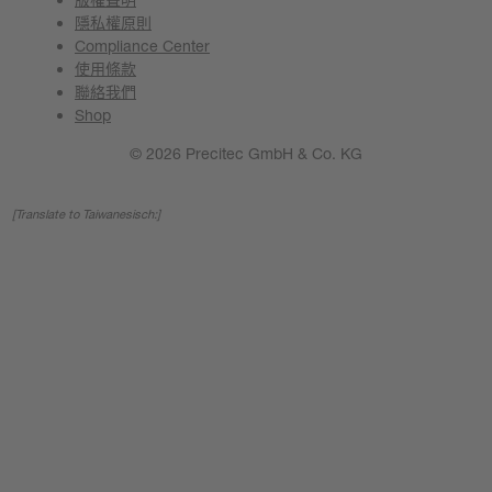
隱私權原則
Compliance Center
使用條款
聯絡我們
Shop
© 2026 Precitec GmbH & Co. KG
[Translate to Taiwanesisch:]