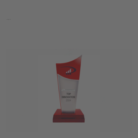
…
學到更多