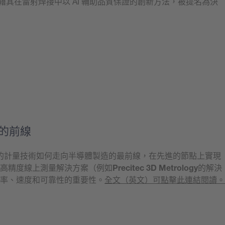
憑藉其在雷射焊接中以 AI 輔助品質保證的創新方法，被提名為決
的前線
的計量技術如何走向半導體製造的最前線，在先進的節點上實現
高精度線上測量解決方案（例如
Precitec 3D Metrology
的解決
率、速度和可靠性的重要性。
全文（英文）可點擊此連結閱讀。