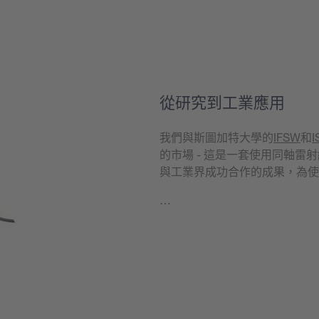
學到更多
從研究到工業應用
我們與斯圖加特大學的
IFSW
和
I
的市場 - 這是一套使用同軸
與工業界成功合作的成果，為使
…
學到更多