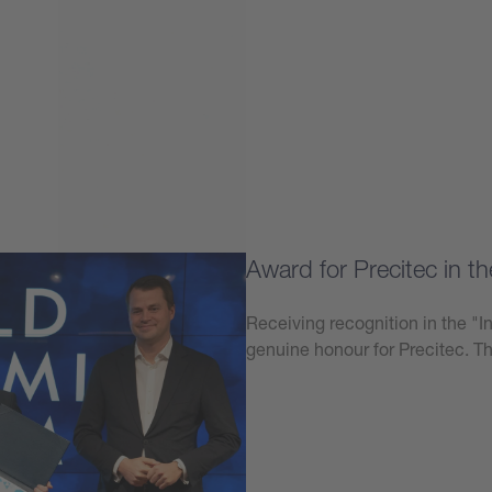
Award for Precitec in th
Receiving recognition in the 
genuine honour for Precitec. 
學到更多