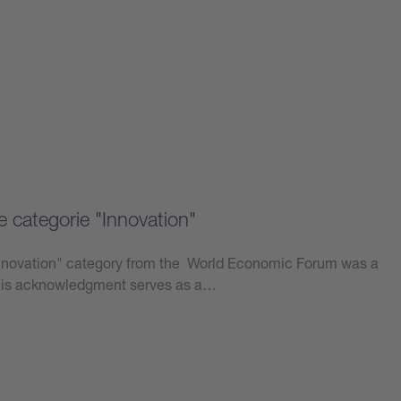
e categorie "Innovation"
"Innovation" category from the World Economic Forum was a
This acknowledgment serves as a…