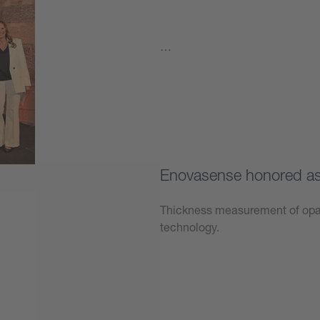
…
學到更多
Enovasense honored as 
Thickness measurement of opaq
technology.
學到更多