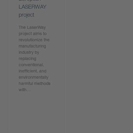
LASERWAY
project
The LaserWay
project aims to
revolutionize the
manufacturing
industry by
replacing
conventional,
inefficient, and
environmentally
harmful methods
with…
Leggi ora