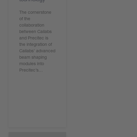
The cornerstone
of the
collaboration
between Cailabs
and Precitec is
the integration of
Cailabs’ advanced
beam shaping
modules into
Precitec’s…
Leggi ora