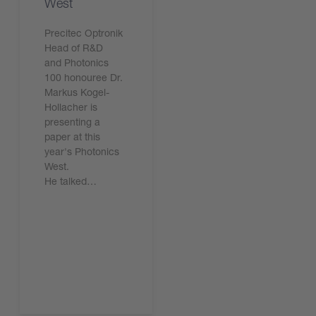
West
Precitec Optronik
Head of R&D
and Photonics
100 honouree Dr.
Markus Kogel-
Hollacher is
presenting a
paper at this
year's Photonics
West.
He talked…
Leggi ora