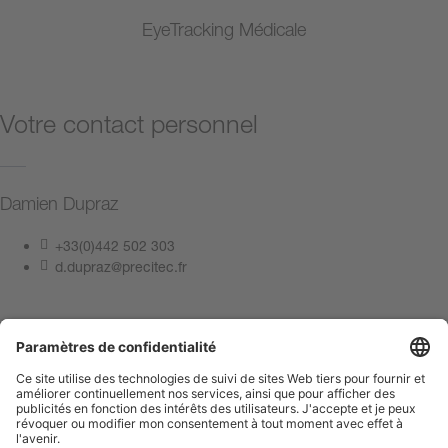
EyeTracking Médicale
Votre contact personnel
Damien Dupraz
+33(0)442 502 303
d.dupraz@precitec.fr
Contactez-nous