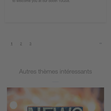
to welcome you at our booth 10G58.
1
2
3
Autres thèmes intéressants