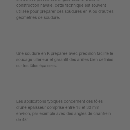
construction navale, cette technique est souvent
utilisée pour préparer des soudures en K ou d'autres
géométries de soudure.
Pourquoi la préparation du joint en K
est-elle importante ?
Une soudure en K préparée avec précision facilite le
soudage ultérieur et garantit des arêtes bien définies
sur les tôles épaisses.
Quelles épaisseurs de tôle sont
typiques ?
Les applications typiques concernent des tôles
d'une épaisseur comprise entre 18 et 30 mm
environ, par exemple avec des angles de chanfrein
de 45°.