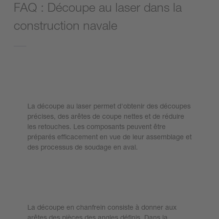
FAQ : Découpe au laser dans la
construction navale
Quels avantages offre la découpe
laser dans la construction navale ?
La découpe au laser permet d'obtenir des découpes
précises, des arêtes de coupe nettes et de réduire
les retouches. Les composants peuvent être
préparés efficacement en vue de leur assemblage et
des processus de soudage en aval.
Que signifie la découpe en biseau
dans la construction navale ?
La découpe en chanfrein consiste à donner aux
arêtes des pièces des angles définis. Dans la