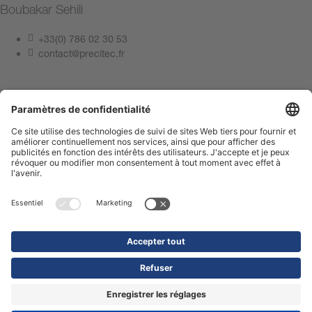
Boubakar Sehili
+33(0) 786 02 30 53
contact@precitec.fr
Contactez-nous
Mentions légales
Politique de confidentialité
Compliance Center
Terms of Use
Contactez-nous
Shop
© 2026 Precitec GmbH & Co. KG