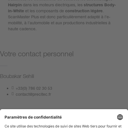
Hairpin
dans les moteurs électriques, les
structures Body-
in-White
et les composants de
construction légère
.
ScanMaster Plus est donc particulièrement adapté à l’e-
mobilité, à l’automobile et aux productions industrielles à
haute cadence.
Votre contact personnel
Boubakar Sehili
+33(0) 786 02 30 53
contact@precitec.fr
Contactez-nous