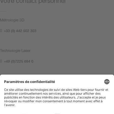
Votre contact personnel
Métrologie 3D
+33 (0) 442 502 303
Technologie Laser
+49 (0)7225 684 0
Contactez-nous