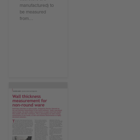
manufactured) to
be measured
from…
지금 읽기