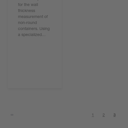
for the wall
thickness
measurement of
non-round
containers. Using
a specialized…
지금 읽기
1
2
3