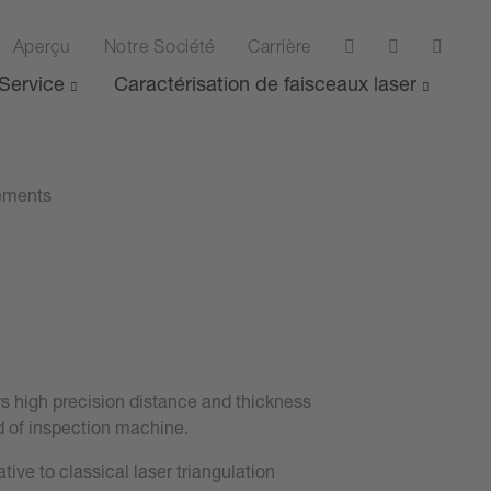
Aperçu
Notre Société
Carrière
Service
Caractérisation de faisceaux laser
rements
rs high precision distance and thickness
nd of inspection machine.
ive to classical laser triangulation