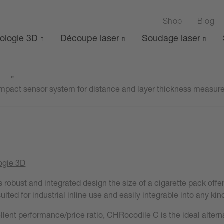
Shop
Blog
ologie 3D
Découpe laser
Soudage laser
s
mpact sensor system for distance and layer thickness measu
logie 3D
robust and integrated design the size of a cigarette pack offe
ted for industrial inline use and easily integrable into any ki
ent performance/price ratio, CHRocodile C is the ideal alternat