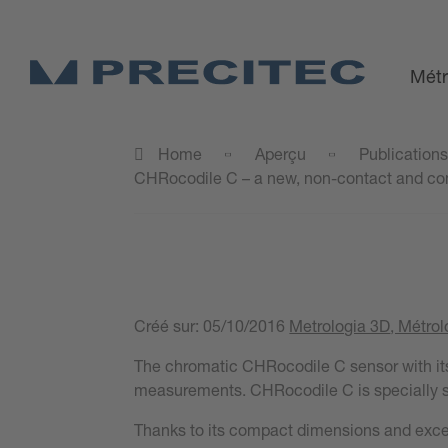
Métr
Home
Aperçu
Publication
CHRocodile C – a new, non-contact and co
Créé sur:
05/10/2016
Metrologia 3D
, Métro
The chromatic CHRocodile C sensor with its 
measurements. CHRocodile C is specially sui
Thanks to its compact dimensions and excell