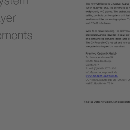
system
ayer
ements