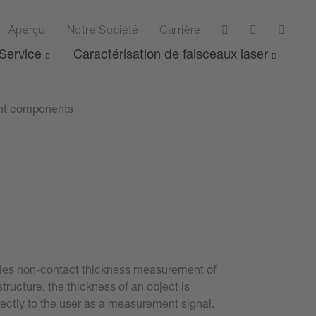
Aperçu
Notre Société
Carrière
Service
Caractérisation de faisceaux laser
ent components
ables non-contact thickness measurement of
tructure, the thickness of an object is
rectly to the user as a measurement signal.