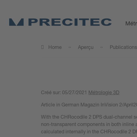
Métr
Home
Aperçu
Publication
Créé sur:
05/27/2021
Métrologie 3D
Article in German Magazin InVision 2/April
With the CHRocodile 2 DPS dual-channel se
non-transparent components in both inline an
calculated internally in the CHRocodile 2 D