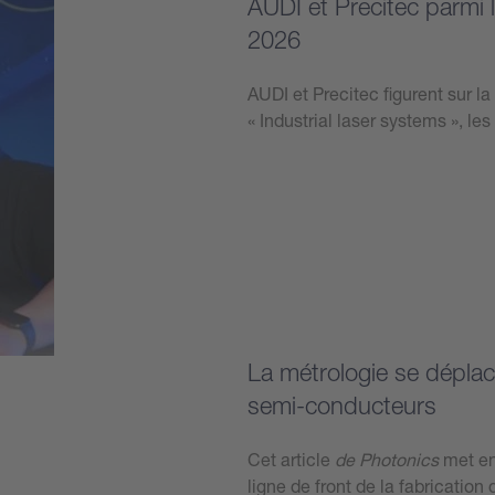
AUDI et Precitec parmi 
2026
AUDI et Precitec figurent sur l
« Industrial laser systems », l
Plus d’informations
La métrologie se déplac
semi-conducteurs
Cet article
de Photonics
met en
ligne de front de la fabricati