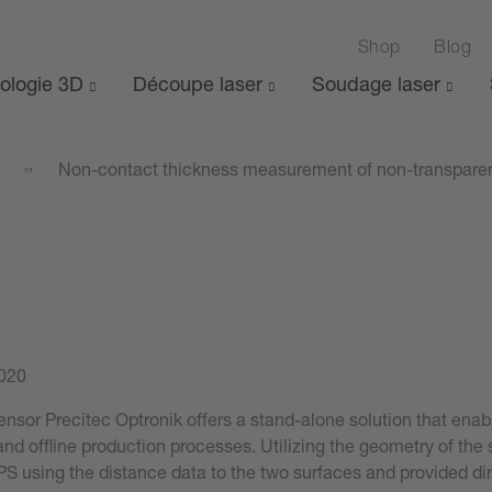
Shop
Blog
ologie 3D
Découpe laser
Soudage laser
s
Non-contact thickness measurement of non-transpar
2020
nsor Precitec Optronik offers a stand-alone solution that en
d offline production processes. Utilizing the geometry of the s
PS using the distance data to the two surfaces and provided di