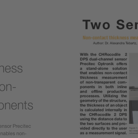
kness
on-
onents
ensor Precitec
 enables non-