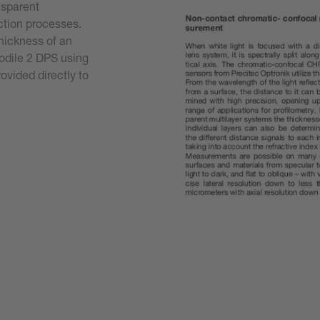
nsparent
ction processes.
thickness of an
codile 2 DPS using
ovided directly to