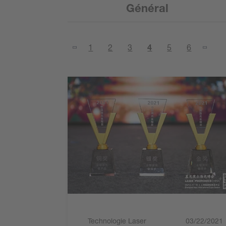
Général
1
2
3
4
5
6
Technologie Laser
03/22/2021