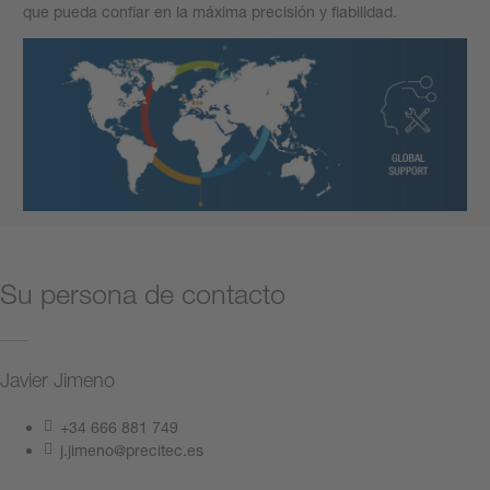
que pueda confiar en la máxima precisión y fiabilidad.
Su persona de contacto
Javier Jimeno
+34 666 881 749
j.jimeno@precitec.es