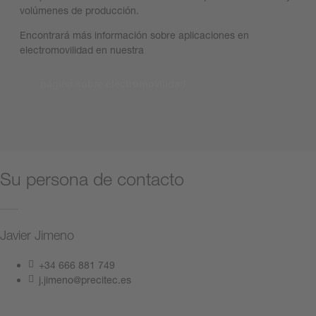
volúmenes de producción.
Encontrará más información sobre aplicaciones en
electromovilidad en nuestra
página sobre electromovilidad
Su persona de contacto
Javier Jimeno
+34 666 881 749
j.jimeno@precitec.es
Póngase en contacto con nosotros