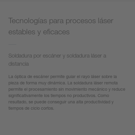
Accept
powered by
Usercentrics Consent
Tecnologías para procesos láser
Management Platform
estables y eficaces
Soldadura por escáner y soldadura láser a
distancia
La óptica de escáner permite guiar el rayo láser sobre la
pieza de forma muy dinámica. La soldadura láser remota
permite el procesamiento sin movimiento mecánico y reduce
significativamente los tiempos no productivos. Como
resultado, se puede conseguir una alta productividad y
tiempos de ciclo cortos.