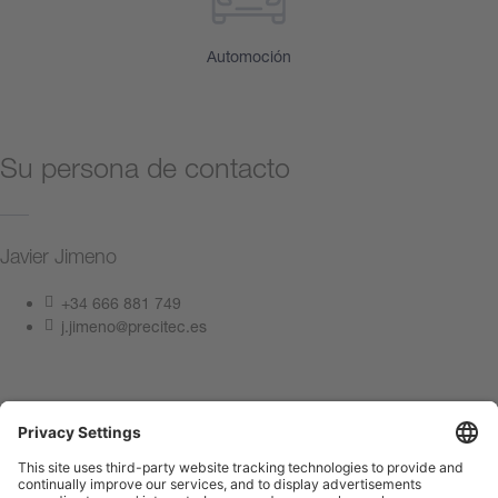
Automoción
Su persona de contacto
Javier Jimeno
+34 666 881 749
j.jimeno@precitec.es
Póngase en contacto con nosotros