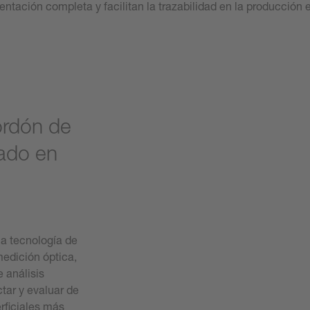
ación completa y facilitan la trazabilidad en la producción e
ordón de
sado en
a tecnología de
medición óptica,
 análisis
ctar y evaluar de
erficiales más