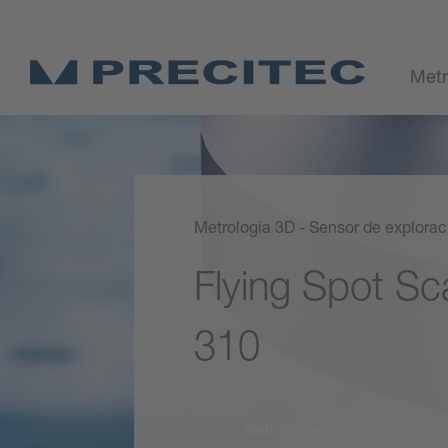
Metr
Metrología 3D - Sensor de explorac
Flying Spot Sc
310
Solicitar presupuesto