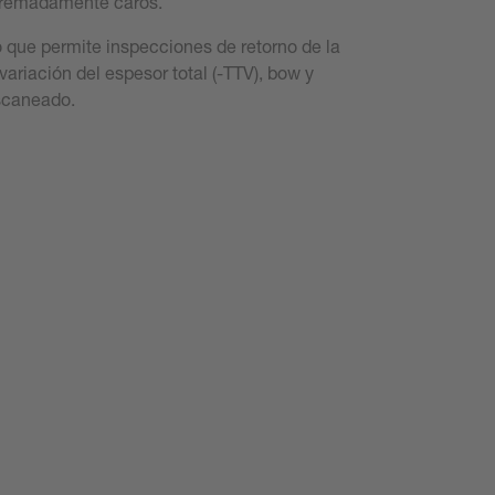
xtremadamente caros.
o que permite inspecciones de retorno de la
variación del espesor total (-TTV), bow y
escaneado.