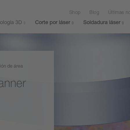
Shop
Blog
Últimas no
ología 3D
Corte por láser
Soldadura láser
ión de área
anner