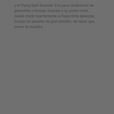
y el Flying Spot Scanner 310 para mediciones de
geometría y formas. Gracias a su punto móvil,
puede medir exactamente la trayectoria deseada,
incluso en paneles de gran tamaño, sin tener que
mover la muestra.
Más información
Medición del espesor de capa de las
placas bipolares