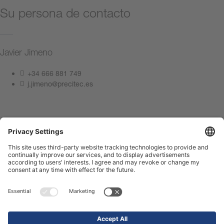
Su persona de contacto
Javier Jimeno
+34 666 881 749
j.jimeno@precitec.es
Póngase en contacto con nosotros
Pie de imprenta
Protección de datos
Centro de Cumplimiento