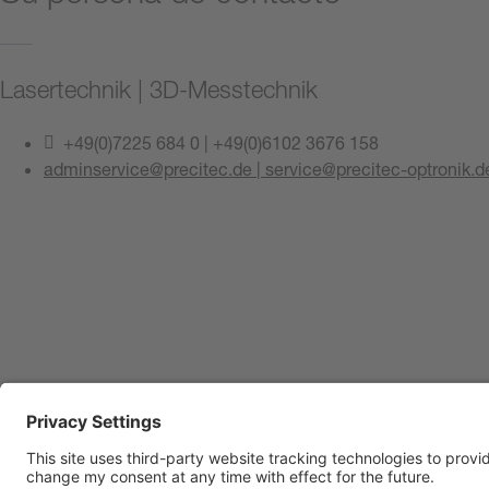
Lasertechnik | 3D-Messtechnik
+49(0)7225 684 0 | +49(0)6102 3676 158
adminservice@precitec.de | service@precitec-optronik.d
Póngase en contacto con nosotros
Pie de imprenta
Protección de datos
Centro de Cumplimiento
Condiciones de uso