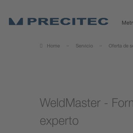
Metr
Home
Servicio
Oferta de s
WeldMaster - For
experto