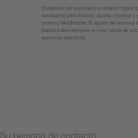
El objetivo del seminario es adquirir todos
necesarios para instalar, ajustar, manejar y 
sistema WeldMaster. El ajuste del sistema
practica directamente en una célula de so
ejercicios prácticos.
Descargue el folleto (en inglés)
Envíenos su solicitud
Su persona de contacto