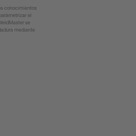
 los conocimientos
parametrizar el
 WeldMaster se
ldadura mediante